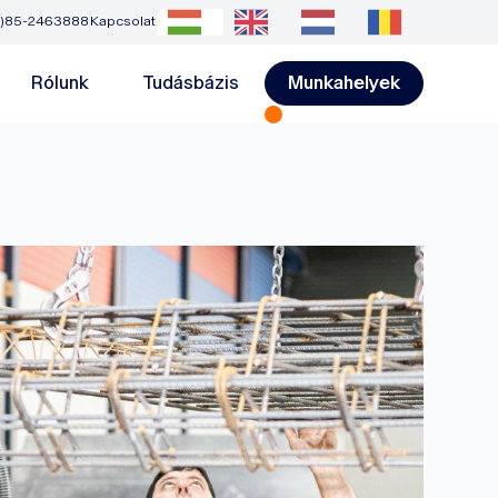
0)85-2463888
Kapcsolat
Rólunk
Tudásbázis
Munkahelyek