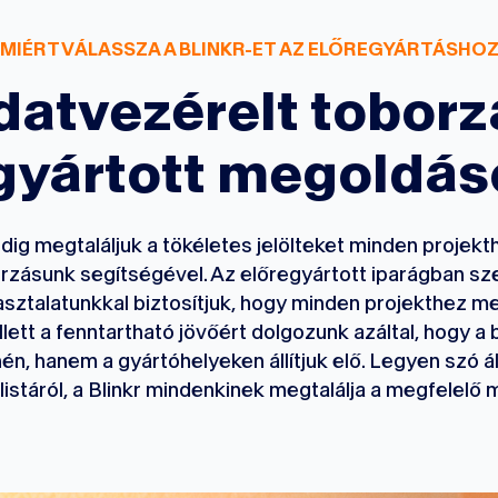
MIÉRT VÁLASSZA A BLINKR-ET AZ ELŐREGYÁRTÁSHO
datvezérelt toborz
gyártott megoldá
ndig megtaláljuk a tökéletes jelölteket minden projekt
rzásunk segítségével. Az előregyártott iparágban sz
sztalatunkkal biztosítjuk, hogy minden projekthez m
ellett a fenntartható jövőért dolgozunk azáltal, hogy a
én, hanem a gyártóhelyeken állítjuk elő. Legyen szó 
istáról, a Blinkr mindenkinek megtalálja a megfelelő