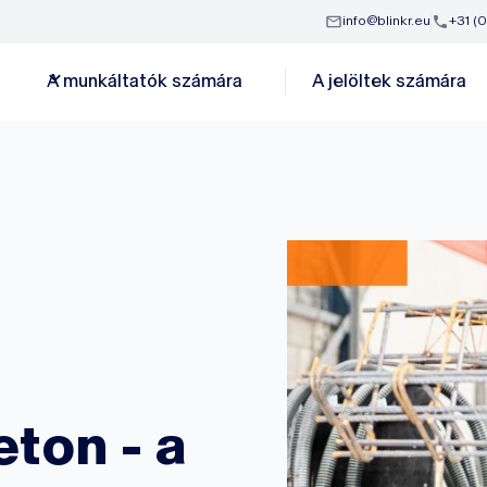
info@blinkr.eu
+31 (
A munkáltatók számára
A jelöltek számára
eton - a