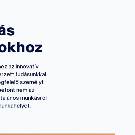
Z
ás
sokhoz
hez az innovatív
erzett tudásunkkal
egfelelő személyt
 betont nem az
általános munkásról
 munkahelyét.