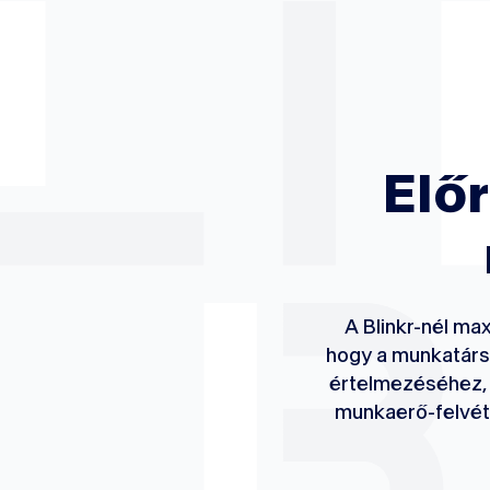
Elő
A Blinkr-nél max
hogy a munkatársa
értelmezéséhez,
munkaerő-felvéte