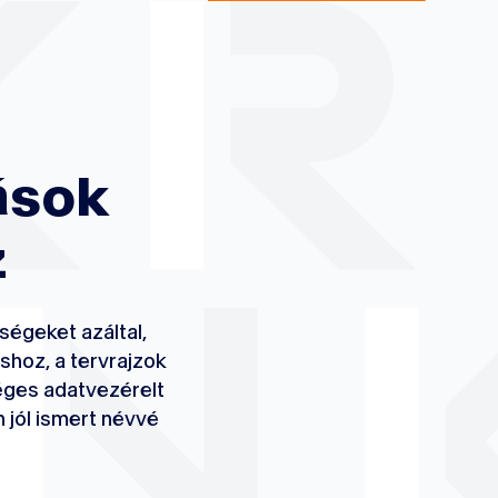
ások
z
őségeket azáltal,
shoz, a tervrajzok
ges adatvezérelt
 jól ismert névvé