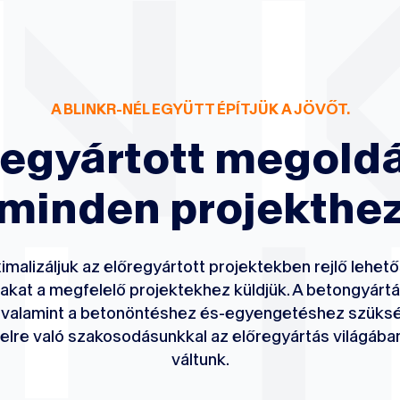
A BLINKR-NÉL EGYÜTT ÉPÍTJÜK A JÖVŐT.
regyártott megold
minden projekthe
imalizáljuk az előregyártott projektekben rejlő lehet
kat a megfelelő projektekhez küldjük. A betongyártá
 valamint a betonöntéshez és-egyengetéshez szüksé
lre való szakosodásunkkal az előregyártás világában
váltunk.