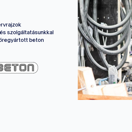
ervrajzok
és szolgáltatásunkkal
lőregyártott beton