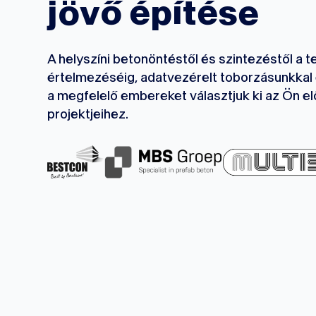
jövő építése
A helyszíni betonöntéstől és szintezéstől a t
értelmezéséig, adatvezérelt toborzásunkkal 
a megfelelő embereket választjuk ki az Ön e
projektjeihez.