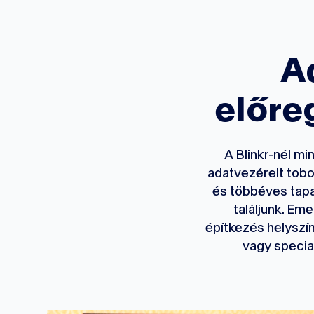
A
előre
A Blinkr-nél mi
adatvezérelt tobo
és többéves tapa
találjunk. Em
építkezés helyszín
vagy special