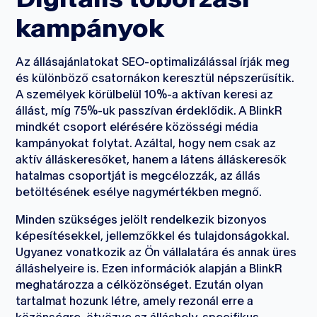
kampányok
Az állásajánlatokat SEO-optimalizálással írják meg
és különböző csatornákon keresztül népszerűsítik.
A személyek körülbelül 10%-a aktívan keresi az
állást, míg 75%-uk passzívan érdeklődik. A BlinkR
mindkét csoport elérésére közösségi média
kampányokat folytat. Azáltal, hogy nem csak az
aktív álláskeresőket, hanem a látens álláskeresők
hatalmas csoportját is megcélozzák, az állás
betöltésének esélye nagymértékben megnő.
Minden szükséges jelölt rendelkezik bizonyos
képesítésekkel, jellemzőkkel és tulajdonságokkal.
Ugyanez vonatkozik az Ön vállalatára és annak üres
álláshelyeire is. Ezen információk alapján a BlinkR
meghatározza a célközönséget. Ezután olyan
tartalmat hozunk létre, amely rezonál erre a