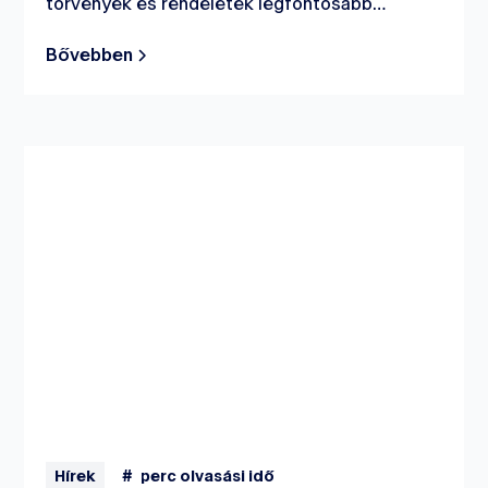
törvények és rendeletek legfontosabb
szempontjait tárgyaljuk.
Bővebben
Hírek
#
perc olvasási idő