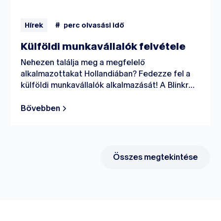
Hírek
#
perc olvasási idő
Külföldi munkavállalók felvétele
Nehezen találja meg a megfelelő
alkalmazottakat Hollandiában? Fedezze fel a
külföldi munkavállalók alkalmazását! A Blinkr
szakértője ennek az eljárásnak; az emberek
Hollandiába hozatalától kezdve az összes
Bővebben
adminisztratív feladat és a lakhatás
lebonyolításán át: mindenben sikerrel járunk.
Összes megtekintése