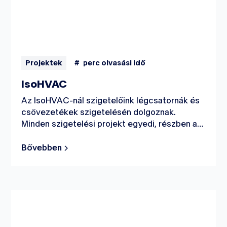
Projektek
#
perc olvasási idő
IsoHVAC
Az IsoHVAC-nál szigetelőink légcsatornák és
csővezetékek szigetelésén dolgoznak.
Minden szigetelési projekt egyedi, részben a
különböző munkakörnyezetek miatt. Egyik nap
lehet, hogy a munka kereskedelmi
Bővebben
épületekben vagy egészségügyi
létesítményekben folyik, míg egy másik nap az
ipari szektorban vagy a felújítási piacon.