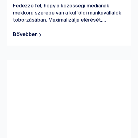
Fedezze fel, hogy a közösségi médiának
mekkora szerepe van a külföldi munkavállalók
toborzásában. Maximalizálja elérését,
elkötelezettségét és hatását a népszerű
platformok stratégiai kihasználásával.
Bővebben
Fedezze fel a hatékony technikákat és a
szakértői intuíciókat a sikeres toborzáshoz.