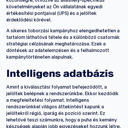
közönségre, ötvözve az álláshely-specifikus
követelményeket az Ön vállalatának egyedi
értékesítési pontjaival (UPS) és a jelöltek
érdeklődési körével.
A sikeres toborzási kampányhoz elengedhetetlen a
tartalom láthatóvá tétele és a különböző csatornák
stratégiai célzásának meghatározása. Ezek a
döntések az adatelemzésen és a felhalmozott
kampánytörténeten alapulnak.
Intelligens adatbázis
Amint a kiválasztási folyamat befejeződött, a
jelöltek belépnek a rendszerünkbe. Ekkor kezdődik
a megfeleltetési folyamat. Intelligens
rendszerünkkel világos áttekintést kapunk a
jelöltekről régió, iparág és pozíció szerint. Ez
lehetővé teszi számunkra, hogy a puha és kemény
készségek alapján jobb egyezéseket hozzunk létre.