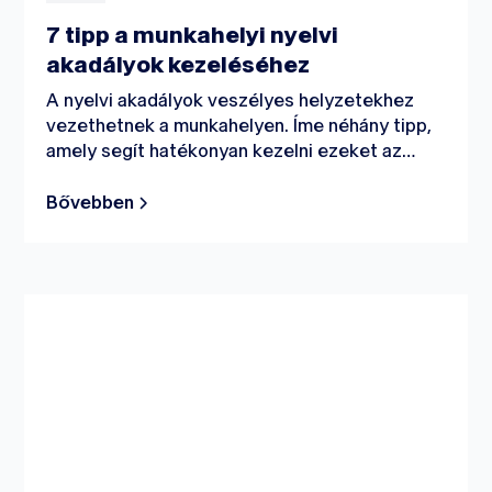
7 tipp a munkahelyi nyelvi
akadályok kezeléséhez
A nyelvi akadályok veszélyes helyzetekhez
vezethetnek a munkahelyen. Íme néhány tipp,
amely segít hatékonyan kezelni ezeket az
akadályokat, és ezzel együtt a biztonságos
munkakörnyezetet.
Bővebben