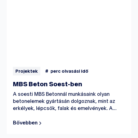
Projektek
#
perc olvasási idő
MBS Beton Soest-ben
A soesti MBS Betonnál munkásaink olyan
betonelemek gyártásán dolgoznak, mint az
erkélyek, lépcsők, falak és emelvények. A
zsaluzat ácsolásától, az elemek kiöntésétől, a
daruval való munkavégzéstől a beton
Bővebben
befejezéséig: szakembereink mindent
elvégeznek!